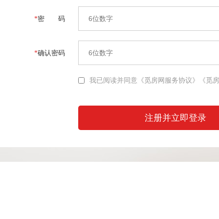
*
密 码
*
确认密码
我已阅读并同意
《觅房网服务协议》
《觅
注册并立即登录